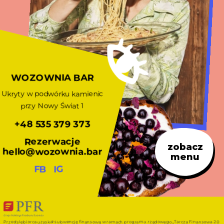
WOZOWNIA BAR
Ukryty w podwórku kamienic
przy Nowy Świat 1
+48 535 379 373
Rezerwacje
zobacz
hello@wozownia.bar
menu
FB
IG
Przedsiębiorca uzyskał subwencję finansową w ramach programu rządowego „Tarcza Finansowa 2.0